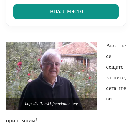
ЗАПАЗИ МЯСТО
Ако не
се
сещате
за него,
сега ще
ви
http://balkanski-foundation.org/
припомним!