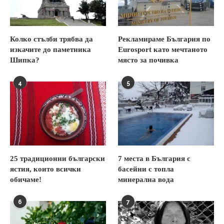
Колко стълби трябва да
Рекламираме България по
изкачите до паметника
Eurosport като мечтаното
Шипка?
място за почивка
4
5
25 традиционни български
7 места в България с
ястия, които всички
басейни с топла
обичаме!
минерална вода
6
7