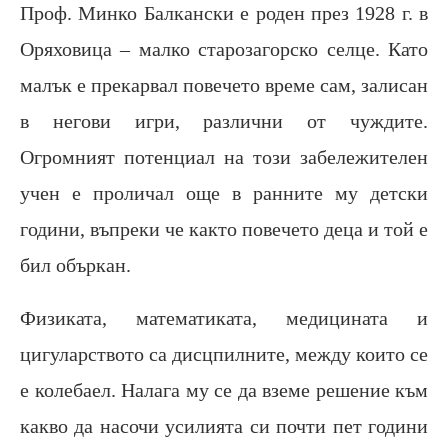
Проф. Минко Балкански е роден през 1928 г. в
Оряховица – малко старозагорско селце. Като
малък е прекарвал повечето време сам, залисан
в негови игри, различни от чуждите.
Огромният потенциал на този забележителен
учен е проличал още в ранните му детски
години, въпреки че както повечето деца и той е
бил объркан.
Физиката, математиката, медицината и
цигуларството са дисцпилните, между които се
е колебаел. Налага му се да вземе решение към
какво да насочи усилията си почти пет години