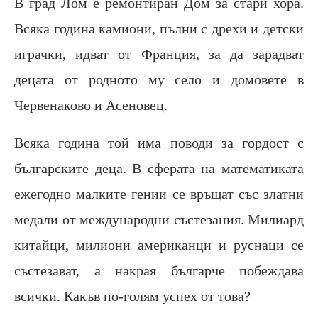
В град Лом е ремонтиран Дом за стари хора.
Всяка година камиони, пълни с дрехи и детски
играчки, идват от Франция, за да зарадват
децата от родното му село и домовете в
Червенаково и Асеновец.
Всяка година той има поводи за гордост с
българските деца. В сферата на математиката
ежегодно малките гении се връщат със златни
медали от международни състезания. Милиард
китайци, милиони американци и руснаци се
състезават, а накрая българче побеждава
всички. Какъв по-голям успех от това?