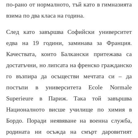
по-рано от нормалното, тъй като в гимназията
взима по два класа на година.
След като завършва Софийски университет
едва на 19 години, заминава за Франция.
Качествата, които Балкански притежава са
достатъчни, но липсата на френско гражданско
го възпира да осъществи мечтата си – да
постъпи в университета Ecole Normale
Superieure в Париж. Така той завършва
Националното висше училище по химия в
Бордо. Поради неявяване на военна служба,
родината ни осъжда на смърт даровитият