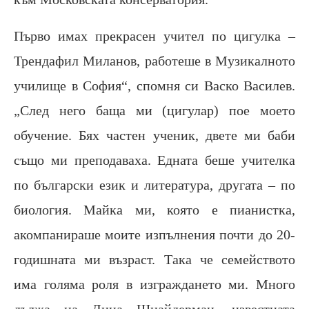
Първо имах прекрасен учител по цигулка –
Трендафил Миланов, работеше в Музикалното
училище в София“, спомня си Васко Василев.
„След него баща ми (цигулар) пое моето
обучение. Бях частен ученик, двете ми баби
също ми преподаваха. Едната беше учителка
по български език и литература, другата – по
биология. Майка ми, която е пианистка,
акомпанираше моите изпълнения почти до 20-
годишната ми възраст. Така че семейството
има голяма роля в изграждането ми. Много
дължа на Дина Шнайдерман, известната