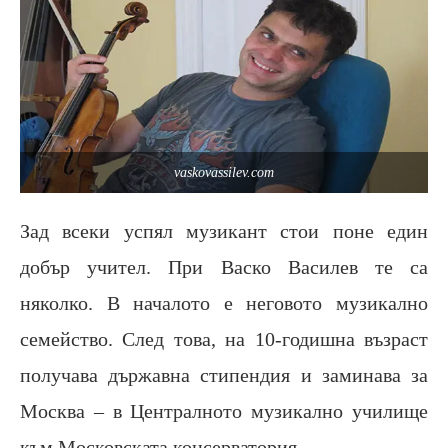
vaskovassilev.com
Зад всеки успял музикант стои поне един
добър учител. При Васко Василев те са
няколко. В началото е неговото музикално
семейство. След това, на 10-годишна възраст
получава държавна стипендия и заминава за
Москва – в Централното музикално училище
към Московската консерватория.