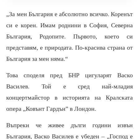
„За мен България е абсолютно всичко. Коренът
си е корен. Имам роднини в София, Северна
България, Родопите. Първото, което си
представям, е природата. По-красива страна от
България за мен няма.“
Това споделя пред БНР цигуларят Васко
Василев. Той е сред най-младия
концертмайстор в историята на Кралската
опера „Ковънт Гардън” в Лондон.
Въпреки че живее дълги години извън
България, Васко Василев е убеден – „Господ е