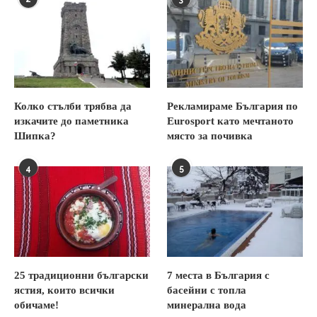
Колко стълби трябва да
Рекламираме България по
изкачите до паметника
Eurosport като мечтаното
Шипка?
място за почивка
4
5
25 традиционни български
7 места в България с
ястия, които всички
басейни с топла
обичаме!
минерална вода