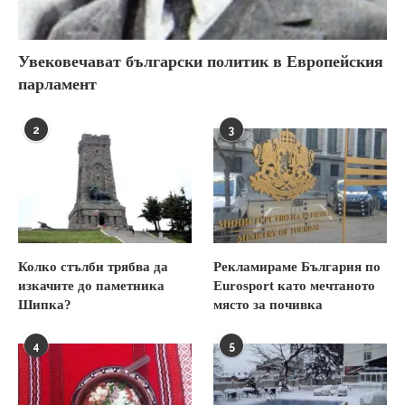
Увековечават български политик в Европейския
парламент
2
3
Колко стълби трябва да
Рекламираме България по
изкачите до паметника
Eurosport като мечтаното
Шипка?
място за почивка
4
5