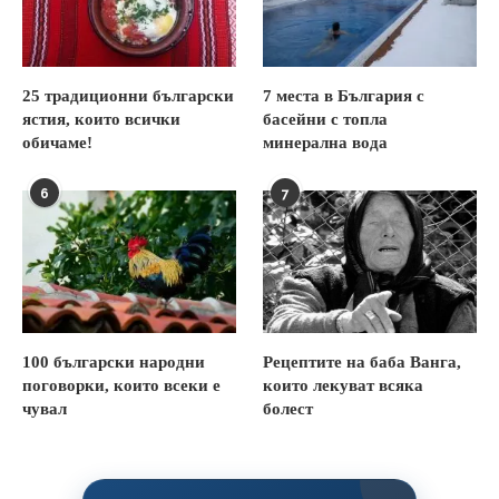
25 традиционни български
7 места в България с
ястия, които всички
басейни с топла
обичаме!
минерална вода
6
7
100 български народни
Рецептите на баба Ванга,
поговорки, които всеки е
които лекуват всяка
чувал
болест