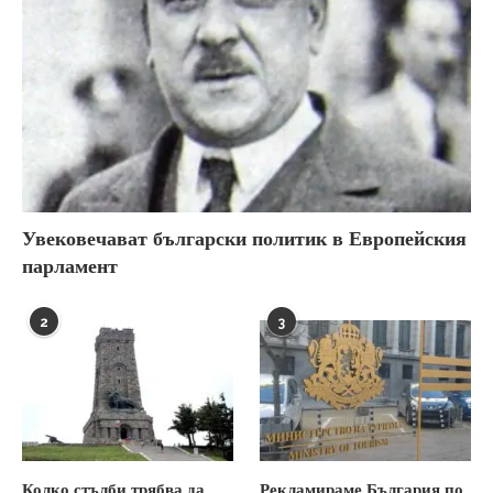
Увековечават български политик в Европейския
парламент
2
3
Колко стълби трябва да
Рекламираме България по