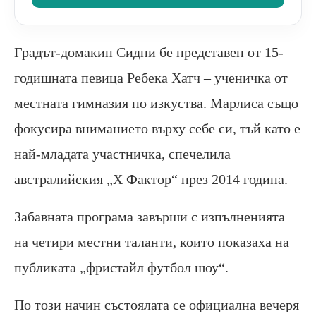
Градът-домакин Сидни бе представен от 15-
годишната певица Ребека Хатч – ученичка от
местната гимназия по изкуства. Марлиса също
фокусира вниманието върху себе си, тъй като е
най-младата участничка, спечелила
австралийския „Х Фактор“ през 2014 година.
Забавната програма завърши с изпълненията
на четири местни таланти, които показаха на
публиката „фристайл футбол шоу“.
По този начин състоялата се официална вечеря