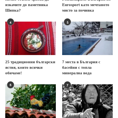
изкачите до паметника
Eurosport като мечтаното
Шипка?
място за почивка
4
5
25 традиционни български
7 места в България с
ястия, които всички
басейни с топла
обичаме!
минерална вода
6
7