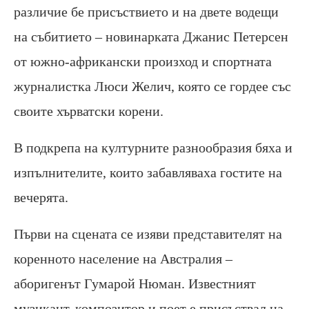
различие бе присъствието и на двете водещи
на събитието – новинарката Джанис Петерсен
от южно-африкански произход и спортната
журналистка Люси Желич, която се гордее със
своите хърватски корени.
В подкрепа на културните разнообразия бяха и
изпълнителите, които забавляваха гостите на
вечерята.
Първи на сцената се изяви представителят на
коренното население на Австралия –
аборигенът Гумарой Нюман. Известният
музикант, композитор и поет е присъствал на