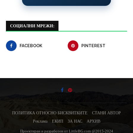
СОЦИАЛНИ МРЕЖИ:
FACEBOOK
PINTEREST
ПОЛИТИКА ОТНОСНО БИСКВИТКИТЕ
СТАНИ АВТОР
Реклама
ЕКИП
ЗА НАС
АРХИВ
Проектиран и разработен от LittleBG.com @2015-2024