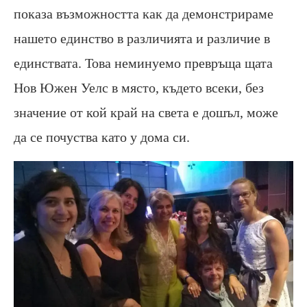
показа възможността как да демонстрираме
нашето единство в различията и различие в
единствата. Това неминуемо превръща щата
Нов Южен Уелс в място, където всеки, без
значение от кой край на света е дошъл, може
да се почуства като у дома си.