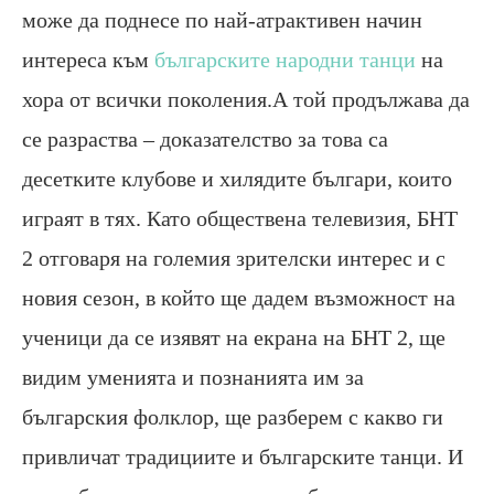
може да поднесе по най-атрактивен начин
интереса към
българските народни танци
на
хора от всички поколения.А той продължава да
се разраства – доказателство за това са
десетките клубове и хилядите българи, които
играят в тях. Като обществена телевизия, БНТ
2 отговаря на големия зрителски интерес и с
новия сезон, в който ще дадем възможност на
ученици да се изявят на екрана на БНТ 2, ще
видим уменията и познанията им за
българския фолклор, ще разберем с какво ги
привличат традициите и българските танци. И