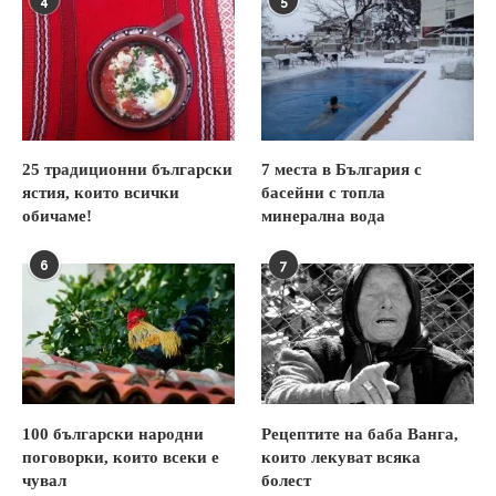
4
5
25 традиционни български
7 места в България с
ястия, които всички
басейни с топла
обичаме!
минерална вода
6
7
100 български народни
Рецептите на баба Ванга,
поговорки, които всеки е
които лекуват всяка
чувал
болест