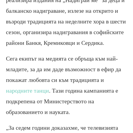
реализира издания на „Надиграй ме” за деца и
балканско надиграване, излезе на открито и
възроди традицията на неделните хора в шести
сезон, организира надигравания в софийските
райони Банкя, Кремиковци и Сердика.
Сега екипът на медията се обръща към най-
младите, за да им даде възможност в ефир да
покажат любовта си към традицията и
народните танци
. Тази година кампанията е
подкрепена от Министерството на
образованието и науката.
„За седем години доказахме, че телевизията