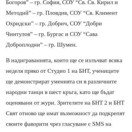
Богоров” – гр. София, СОУ “Св. Св. Кирил и
Методий” – гр. Пловдив, СОУ “Св. Климент
Охридски” – гр. Добрич, СОУ “Добри
Чинтулов” – гр. Бургас и СОУ “Сава
Доброплодни” – гр. Шумен.
В надиграванията, които ще се излъчват всяка
неделя пряко от Студио 1 на БНТ, учениците
ще демонстрират уменията си в различните
народни танци в шест кръга, като ще бъдат
оценявани от жури. Зрителите на БНТ 2 и БНТ
Свят отново ще имат възможност да подкрепят
своите фаворити чрез гласуване с SMS на