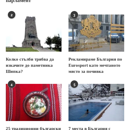
парламент
2
3
Колко стълби трябва да
Рекламираме България по
изкачите до паметника
Eurosport като мечтаното
Шипка?
място за почивка
4
5
25 традиционни български
7 места в България с