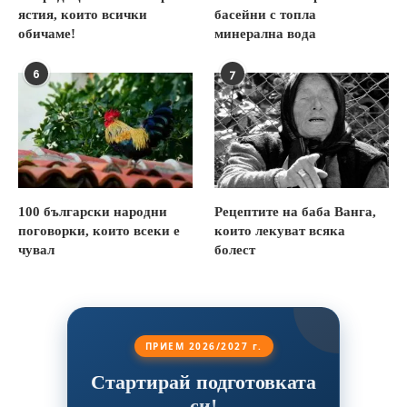
ястия, които всички
басейни с топла
обичаме!
минерална вода
6
7
100 български народни
Рецептите на баба Ванга,
поговорки, които всеки е
които лекуват всяка
чувал
болест
ПРИЕМ 2026/2027 г.
Стартирай подготовката
си!