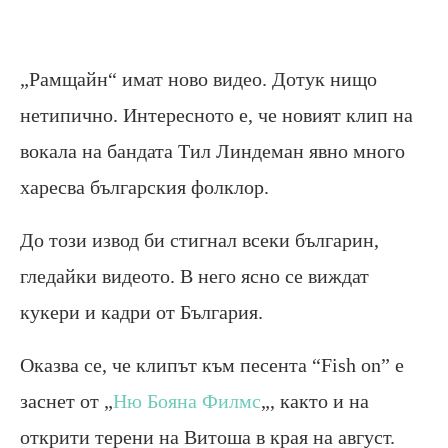
„Рамщайн“ имат ново видео. Дотук нищо
нетипично. Интересното е, че новият клип на
вокала на бандата Тил Линдеман явно много
харесва българския фолклор.
До този извод би стигнал всеки българин,
гледайки видеото. В него ясно се виждат
кукери и кадри от България.
Оказва се, че клипът към песента “Fish on” е
заснет от „
Ню Бояна Филмс
„, както и на
открити терени на Витоша в края на август.