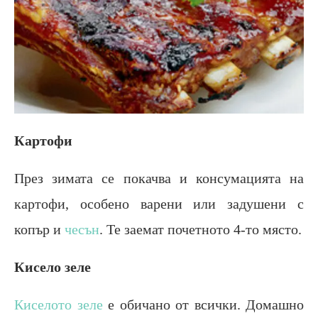
Картофи
През зимата се покачва и консумацията на
картофи, особено варени или задушени с
копър и
чесън
. Те заемат почетното 4-то място.
Кисело зеле
Киселото зеле
е обичано от всички. Домашно