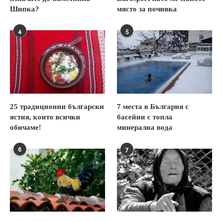
Шипка?
място за почивка
4
5
25 традиционни български
7 места в България с
ястия, които всички
басейни с топла
обичаме!
минерална вода
6
7