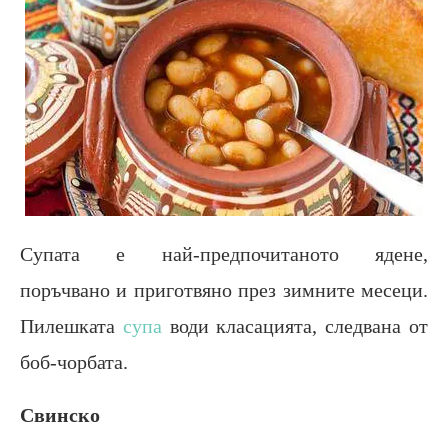
Супата е най-предпочитаното ядене,
поръчвано и приготвяно през зимните месеци.
Пилешката
супа
води класацията, следвана от
боб-чорбата.
Свинско