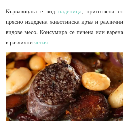
Кървавицата е вид
наденица
, приготвена от
прясно изцедена животинска кръв и различни
видове месо. Консумира се печена или варена
в различни
ястия
.