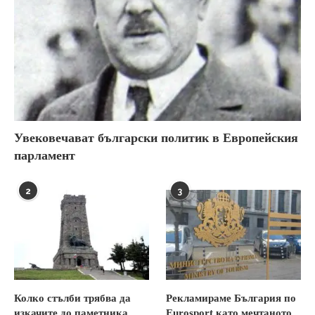
Увековечават български политик в Европейския
парламент
2
3
Колко стълби трябва да
Рекламираме България по
изкачите до паметника
Eurosport като мечтаното