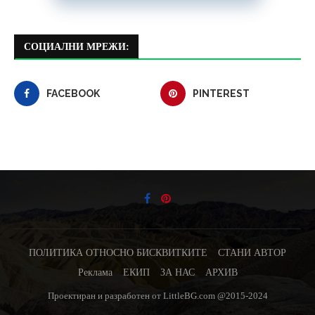
СОЦИАЛНИ МРЕЖИ:
FACEBOOK
PINTEREST
ПОЛИТИКА ОТНОСНО БИСКВИТКИТЕ
СТАНИ АВТОР
Реклама
ЕКИП
ЗА НАС
АРХИВ
Проектиран и разработен от LittleBG.com @2015-2024