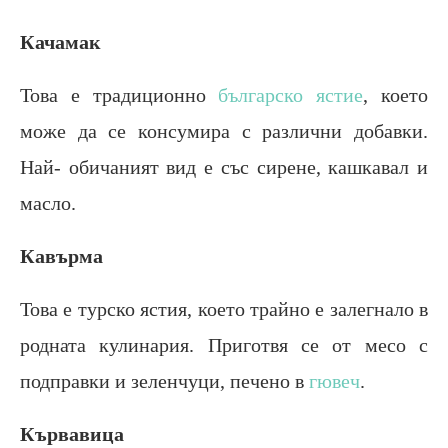
Качамак
Това е традиционно
българско ястие
, което
може да се консумира с различни добавки.
Най- обичаният вид е със сирене, кашкавал и
масло.
Кавърма
Това е турско ястия, което трайно е залегнало в
родната кулинария. Приготвя се от месо с
подправки и зеленчуци, печено в
гювеч
.
Кървавица