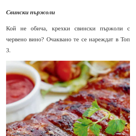
Свински пържоли
Кой не обича, крехки свински пържоли с
червено вино? Очаквано те се нареждат в Топ
3.