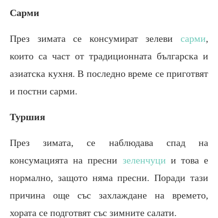
Сарми
През зимата се консумират зелеви
сарми
,
които са част от традиционната българска и
азиатска кухня. В последно време се приготвят
и постни сарми.
Туршия
През зимата, се наблюдава спад на
консумацията на пресни
зеленчуци
и това е
нормално, защото няма пресни. Поради тази
причина още със захлаждане на времето,
хората се подготвят със зимните салати.