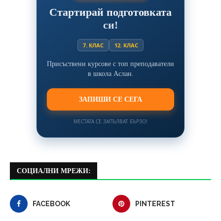
Стартирай подготовката
си!
7. КЛАС
12. КЛАС
Присъствени курсове с топ преподаватели
в школа Аслан.
ЗАПИШИ СЕ СЕГА
МЕСТАТА СЕ ЗАПЪЛВАТ БЪРЗО!
СОЦИАЛНИ МРЕЖИ:
FACEBOOK
PINTEREST