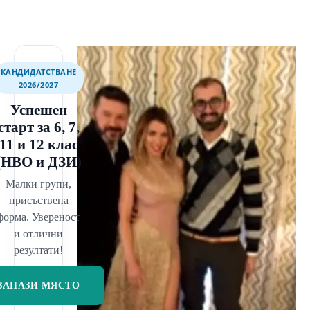
КАНДИДАТСТВАНЕ
2026/2027
Успешен
старт за 6, 7,
11 и 12 клас
(НВО и ДЗИ)
Малки групи,
присъствена
форма. Увереност
и отлични
резултати!
ЗАПАЗИ МЯСТО