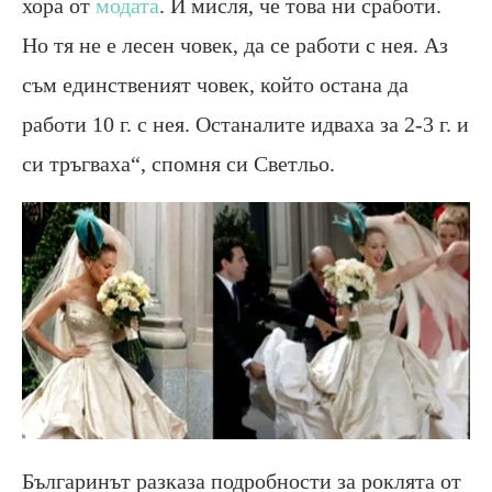
хора от
модата
. И мисля, че това ни сработи.
Но тя не е лесен човек, да се работи с нея. Аз
съм единственият човек, който остана да
работи 10 г. с нея. Останалите идваха за 2-3 г. и
си тръгваха“, спомня си Светльо.
Българинът разказа подробности за роклята от