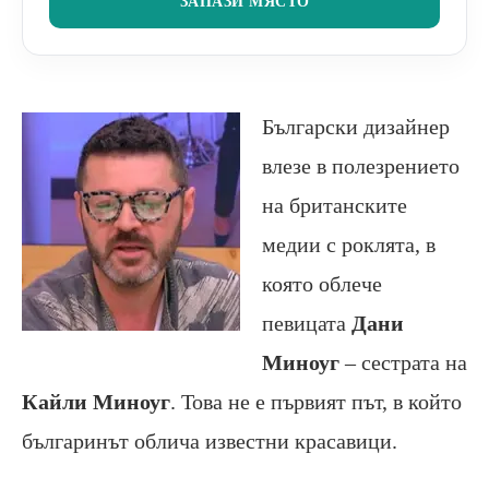
ЗАПАЗИ МЯСТО
Български дизайнер
влезе в полезрението
на британските
медии с роклята, в
която облече
певицата
Дани
Миноуг
– сестрата на
Кайли Миноуг
. Това не е първият път, в който
българинът облича известни красавици.