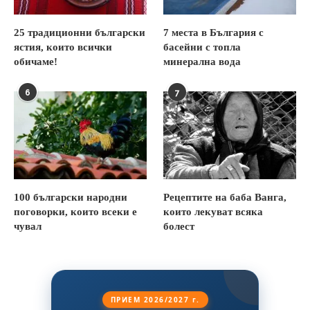
25 традиционни български
7 места в България с
ястия, които всички
басейни с топла
обичаме!
минерална вода
6
7
100 български народни
Рецептите на баба Ванга,
поговорки, които всеки е
които лекуват всяка
чувал
болест
ПРИЕМ 2026/2027 г.