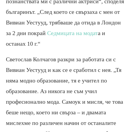
познанствата ми с различни актриси“, споделя
българинът. „След което се свързаха с мен от
Вивиан Уестууд, трябваше да отида в Лондон
за 2 дни покрай
Седмицата на модат
а и
останах 10 г.“
Светослав Колчагов разкри за работата си с
Вивиан Уестууд и как се е сработил с нея. „Тя
няма модно образование, тя е учител по
образование. Аз никога не съм учил
професионално мода. Самоук и мисля, че това
беше нещо, което ни свърза – и двамата
мислехме по различен начин от останалите