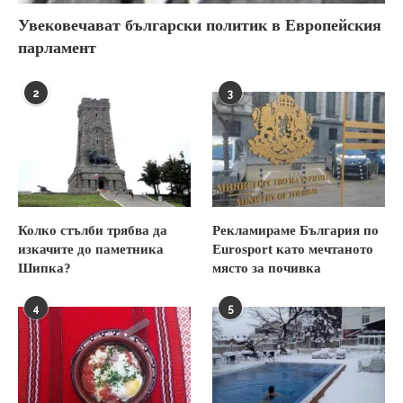
Увековечават български политик в Европейския
парламент
2
3
Колко стълби трябва да
Рекламираме България по
изкачите до паметника
Eurosport като мечтаното
Шипка?
място за почивка
4
5