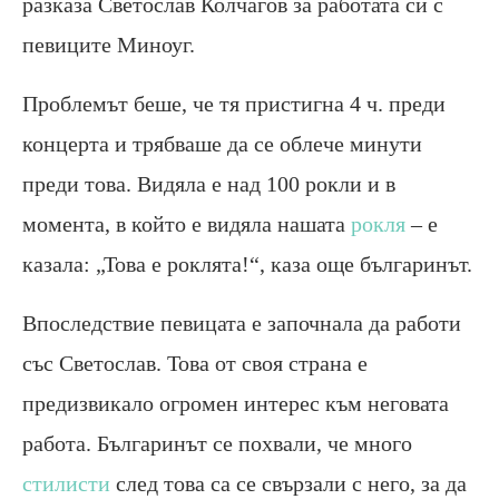
разказа Светослав Колчагов за работата си с
певиците Миноуг.
Проблемът беше, че тя пристигна 4 ч. преди
концерта и трябваше да се облече минути
преди това. Видяла е над 100 рокли и в
момента, в който е видяла нашата
рокля
– е
казала: „Това е роклята!“, каза още българинът.
Впоследствие певицата е започнала да работи
със Светослав. Това от своя страна е
предизвикало огромен интерес към неговата
работа. Българинът се похвали, че много
стилисти
след това са се свързали с него, за да