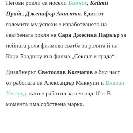
Негови рокли са носели
Бионсе
, Кейти
Прайс, Дженифър Анистън
. Един от
големите му успехи е изработването на
сватбената рокля на
Сара Джесика Паркър
за
нейната роля филмова сватба за ролята й на
Кари Брадшоу във филма „Сексът и града“.
Дизайнерът
Светослав Колчагов
е бил част
от работата на Александър Маккуин и
Вивиан
Уестууд
, като е работил за нея над 10 г. В
момента има собствена марка.