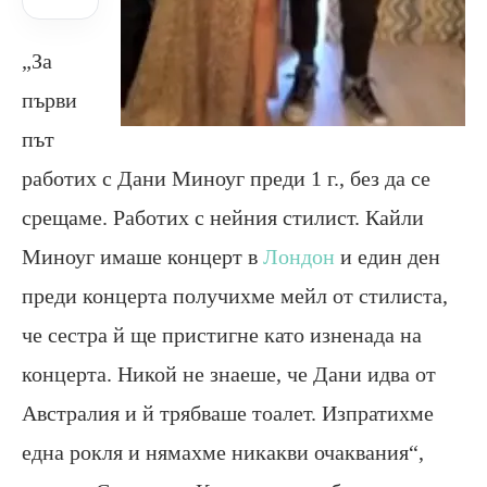
„За
първи
път
работих с Дани Миноуг преди 1 г., без да се
срещаме. Работих с нейния стилист. Кайли
Миноуг имаше концерт в
Лондон
и един ден
преди концерта получихме мейл от стилиста,
че сестра й ще пристигне като изненада на
концерта. Никой не знаеше, че Дани идва от
Австралия и й трябваше тоалет. Изпратихме
една рокля и нямахме никакви очаквания“,