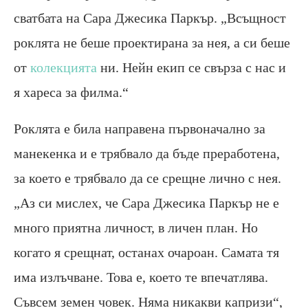
сватбата на Сара Джесика Паркър. „Всъщност
роклята не беше проектирана за нея, а си беше
от
колекцията
ни. Нейн екип се свърза с нас и
я хареса за филма.“
Роклята е била направена първоначално за
манекенка и е трябвало да бъде преработена,
за което е трябвало да се срещне лично с нея.
„Аз си мислех, че Сара Джесика Паркър не е
много приятна личност, в личен план. Но
когато я срещнат, останах очароан. Самата тя
има излъчване. Това е, което те впечатлява.
Съвсем земен човек. Няма никакви капризи“,